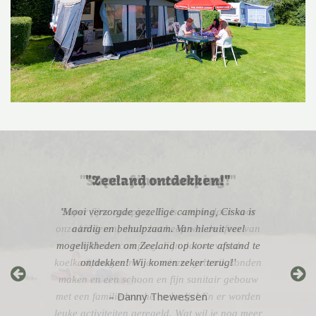
"Zeeland ontdekken!"
'Mooi verzorgde gezellige camping, Ciska is
aardig en behulpzaam. Van hieruit veel
mogelijkheden om Zeeland op korte afstand te
ontdekken! Wij komen zeker terug!'
– Danny Thewessen